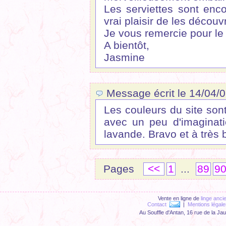
Les serviettes sont enco
vrai plaisir de les découv
Je vous remercie pour le
A bientôt,
Jasmine
Message écrit le 14/04/
Les couleurs du site son
avec un peu d'imaginat
lavande. Bravo et à très b
Pages
<<
1
...
89
9
Vente en ligne de
linge anci
Contact
|
Mentions légale
Au Souffle d'Antan, 16 rue de la Ja