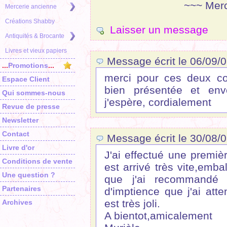
~~~ Merc
Mercerie ancienne
Créations Shabby
Laisser un message
Antiquités & Brocante
Livres et vieux papiers
Message écrit le 06/09/0
...
Promotions
...
merci pour ces deux c
Espace Client
bien présentée et env
Qui sommes-nous
j'espère, cordialement
Revue de presse
Newsletter
Contact
Message écrit le 30/08/0
Livre d'or
J'ai effectué une premi
Conditions de vente
est arrivé très vite,emba
Une question ?
que j'ai recommandé 
Partenaires
d'imptience que j'ai at
est très joli.
Archives
A bientot,amicalement