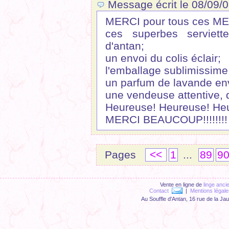
Message écrit le 08/09/0
MERCI pour tous ces M
ces superbes serviette
d'antan;
un envoi du colis éclair;
l'emballage sublimissime
un parfum de lavande en
une vendeuse attentive, di
Heureuse! Heureuse! He
MERCI BEAUCOUP!!!!!!!!
Pages
<<
1
...
89
9
Vente en ligne de
linge anci
Contact
|
Mentions légale
Au Souffle d'Antan, 16 rue de la Ja