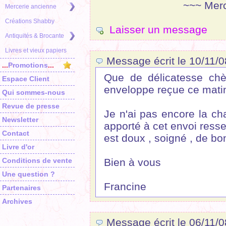
~~~ Merc
Mercerie ancienne
Créations Shabby
Laisser un message
Antiquités & Brocante
Livres et vieux papiers
Message écrit le 10/11/0
...
Promotions
...
Que de délicatesse chèr
Espace Client
enveloppe reçue ce matin
Qui sommes-nous
Revue de presse
Je n'ai pas encore la ch
Newsletter
apporté à cet envoi ressem
Contact
est doux , soigné , de bo
Livre d'or
Conditions de vente
Bien à vous
Une question ?
Francine
Partenaires
Archives
Message écrit le 06/11/0