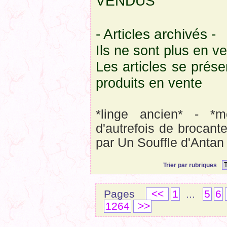
VENDUS
- Articles archivés -
Ils ne sont plus en v
Les articles se prés
produits en vente
*linge ancien* - *m
d'autrefois de brocant
par Un Souffle d'Antan
Trier par rubriques
Pages
<<
1
...
5
6
1264
>>