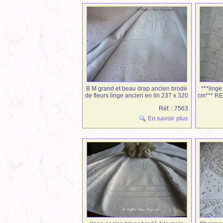
B M grand et beau drap ancien brodé
***linge
de fleurs linge ancien en lin 237 x 320
cm*** RE
cm
Réf. : 7563
En savoir plus