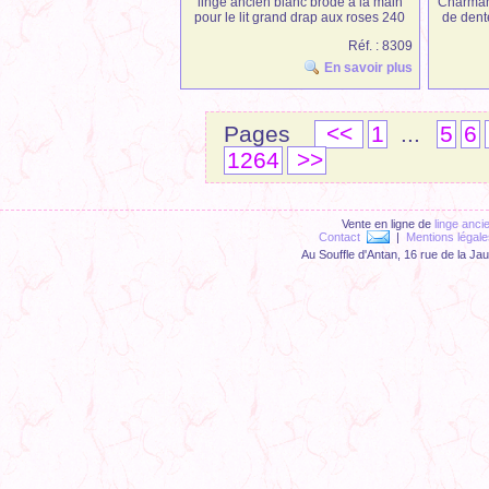
linge ancien blanc brodé à la main
Charmant
pour le lit grand drap aux roses 240
de dent
cm x 295 cm
Réf. : 8309
En savoir plus
Pages
<<
1
...
5
6
1264
>>
Vente en ligne de
linge anci
Contact
|
Mentions légale
Au Souffle d'Antan, 16 rue de la Ja