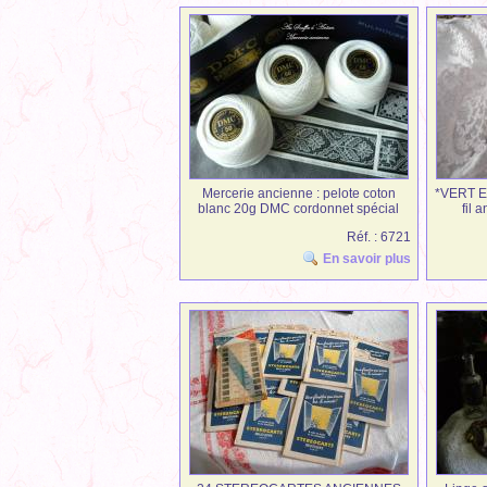
Mercerie ancienne : pelote coton
*VERT EA
blanc 20g DMC cordonnet spécial
fil 
N°50
Réf. : 6721
En savoir plus