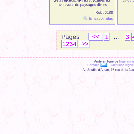
24 STEREOCARTES ANCIENNES
Linge 
avec vues de paysages divers
Réf. : 6188
En savoir plus
Pages
<<
1
...
3
1264
>>
Vente en ligne de
linge anci
Contact
|
Mentions légale
Au Souffle d'Antan, 16 rue de la Ja