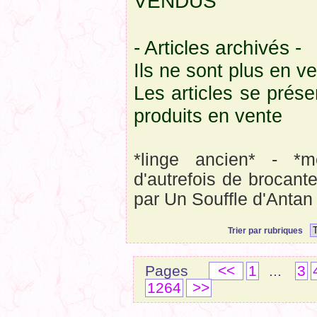
VENDUS
- Articles archivés -
Ils ne sont plus en v
Les articles se prés
produits en vente
*linge ancien* - *m
d'autrefois de brocant
par Un Souffle d'Antan
Trier par rubriques
Pages
<<
1
...
3
1264
>>