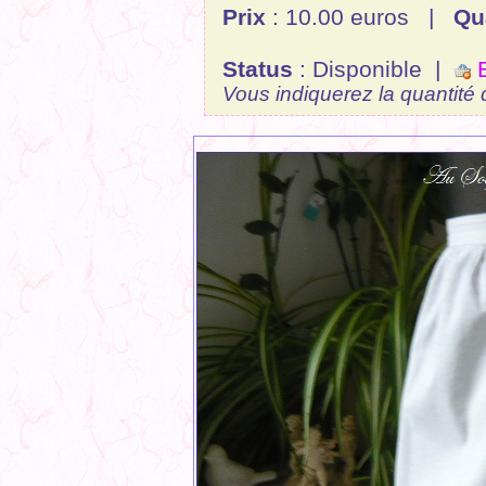
Prix
: 10.00 euros |
Qu
Status
: Disponible |
E
Vous indiquerez la quantité