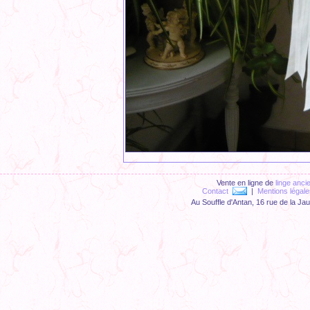
Vente en ligne de
linge anci
Contact
|
Mentions légale
Au Souffle d'Antan, 16 rue de la Ja