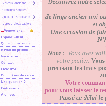
Découvrez notre séle
Mercerie ancienne
Créations Shabby
de linge ancien uni ou
Antiquités & Brocante
et o
Livres et vieux papiers
Une occasion de faire
...
Promotions
...
Espace Client
N'h
Qui sommes-nous
Revue de presse
Nota :
Vous avez vali
Newsletter
votre panier
.
Vous 
Contact
précisant les frais p
Livre d'or
a
Conditions de vente
Votre
comman
Une question ?
Partenaires
pour vous laisser le t
Archives
Passé ce délai le 