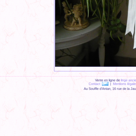
Vente en ligne de
linge anci
Contact
|
Mentions légale
Au Souffle d'Antan, 16 rue de la Ja