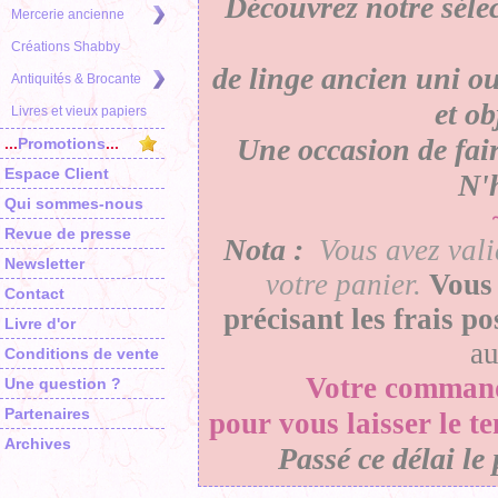
Découvrez notre séle
Mercerie ancienne
Créations Shabby
de linge ancien uni ou
Antiquités & Brocante
et o
Livres et vieux papiers
Une occasion de faire
...
Promotions
...
Espace Client
N'h
Qui sommes-nous
Revue de presse
Nota :
Vous avez vali
Newsletter
votre panier
.
Vous 
Contact
précisant les frais p
Livre d'or
a
Conditions de vente
Votre
comman
Une question ?
Partenaires
pour vous laisser le t
Archives
Passé ce délai le 