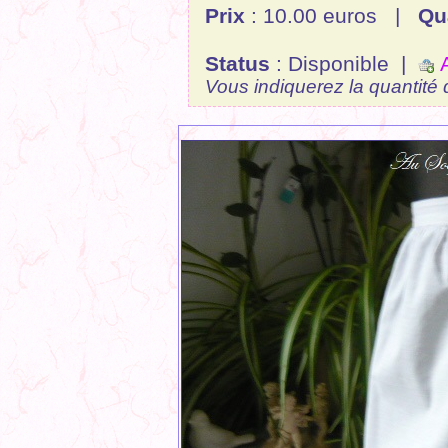
Prix
: 10.00 euros |
Qu
Status
: Disponible |
A
Vous indiquerez la quantité