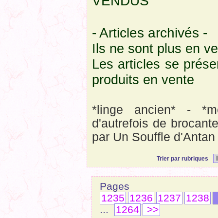
VENDUS
- Articles archivés -
Ils ne sont plus en v
Les articles se prés
produits en vente
*linge ancien* - *m
d'autrefois de brocant
par Un Souffle d'Antan
Trier par rubriques
Page
1235
1236
1237
1238
...
1264
>>