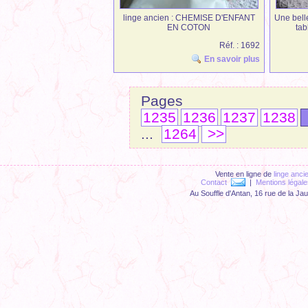
linge ancien : CHEMISE D'ENFANT
Une belle
EN COTON
tab
Réf. : 1692
En savoir plus
Page
1235
1236
1237
1238
...
1264
>>
Vente en ligne de
linge anci
Contact
|
Mentions légale
Au Souffle d'Antan, 16 rue de la Ja