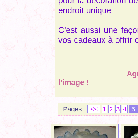
pour la décoration de
endroit unique
C'est aussi une faço
vos cadeaux à offrir o
Agrandir une 
l'image
!
Pages
<<
1
2
3
4
5