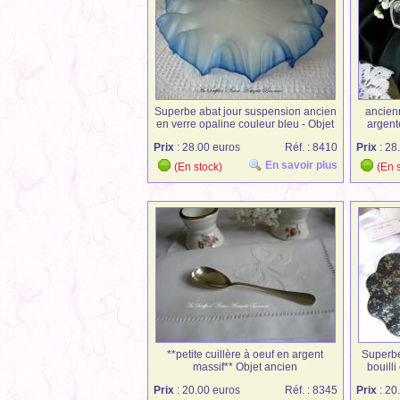
Superbe abat jour suspension ancien
ancien
en verre opaline couleur bleu - Objet
argent
ancien
Prix
: 28.00 euros
Réf. : 8410
Prix
: 28
En savoir plus
(En stock)
(En s
**petite cuillère à oeuf en argent
Superbe
massif** Objet ancien
bouill
Prix
: 20.00 euros
Réf. : 8345
Prix
: 20