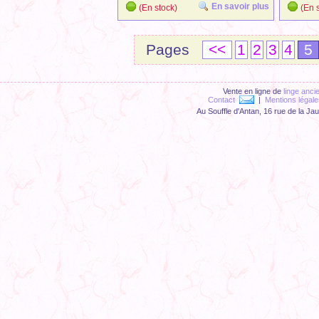
En savoir plus
(En stock)
(En s
Pages
<<
1
2
3
4
5
Vente en ligne de
linge anci
Contact
|
Mentions légale
Au Souffle d'Antan, 16 rue de la Ja