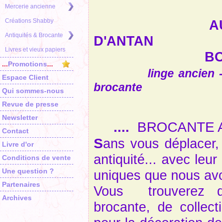
Mercerie ancienne
Créations Shabby
AU SOU
Antiquités & Brocante
D'ANTAN
Livres et vieux papiers
BOUTIQUE
...
Promotions
...
linge ancien 
Espace Client
brocante
Qui sommes-nous
Revue de presse
Newsletter
....
BROCANTE A
Contact
S
ans vous déplacer,
Livre d'or
antiquité... avec le
Conditions de vente
Une question ?
uniques que nous av
Partenaires
Vous trouverez d
Archives
brocante, de collecti