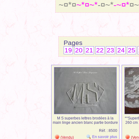
~¤*¤
~*¤~*
-¤~*
-~¤*
¤~
Page
19
20
21
22
23
24
25
M S superbes lettres brodées à la
**Superb
main linge ancien blanc partie bordure
260 cm 
drap
Réf. : 8500
En savoir plus
(Vendu)
(Ven