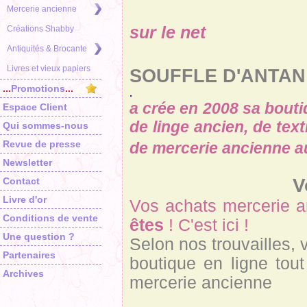
Mercerie ancienne
sur le net
Créations Shabby
Antiquités & Brocante
Livres et vieux papiers
SOUFFLE D'ANTAN
...
Promotions
...
.
a crée en 2008 sa bouti
Espace Client
de linge ancien, de tex
Qui sommes-nous
Revue de presse
de mercerie ancienne au
Newsletter
V
Contact
Livre d'or
Vos achats mercerie a
Conditions de vente
êtes
! C'est ici !
Une question ?
Selon nos trouvailles,
Partenaires
boutique en ligne tou
Archives
mercerie ancienne