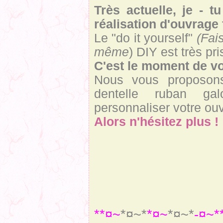
Très actuelle, je - t
réalisation d'ouvrage 
Le "do it yourself"
(Fai
même
) DIY est très pri
C'est le moment de vo
Nous vous proposon
dentelle ruban ga
personnaliser votre ou
Alors n'hésitez plus !
*
*¤~
*¤~*
*¤~
*¤~*
-¤~*