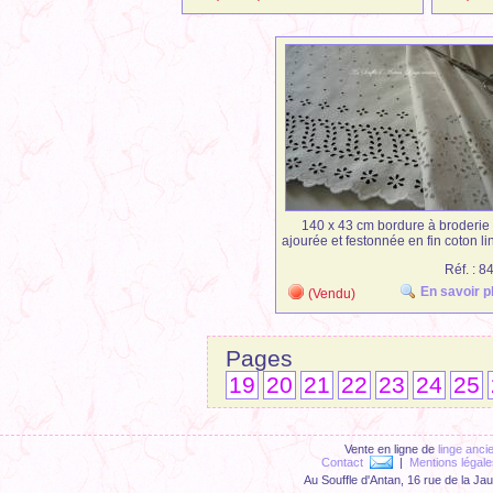
140 x 43 cm bordure à broderie
ajourée et festonnée en fin coton li
ancien blanc
Réf. : 
En savoir 
(Vendu)
Page
19
20
21
22
23
24
25
Vente en ligne de
linge anci
Contact
|
Mentions légale
Au Souffle d'Antan, 16 rue de la Ja