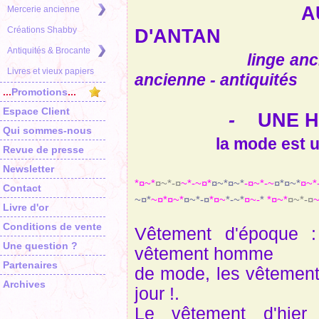
AU SOU
Mercerie ancienne
Créations Shabby
D'ANTAN
Antiquités & Brocante
linge anc
Livres et vieux papiers
ancienne - antiquités
...
Promotions
...
Espace Client
-
UNE H
Qui sommes-nous
la mode est un ét
Revue de presse
Newsletter
*¤~*
¤~*-¤
~*-~¤*
¤~*¤~*
-¤~*-~
¤*¤~*
¤~*
Contact
~¤*
~¤*¤~*
¤~*-¤
*¤
~
*-~
*
¤~-
*
*¤~*
¤~*-¤
~
Livre d'or
Conditions de vente
Vêtement d'époque
Une question ?
vêtement homme
Partenaires
de mode, les vêtement
Archives
jour !.
Le vêtement d'hier 