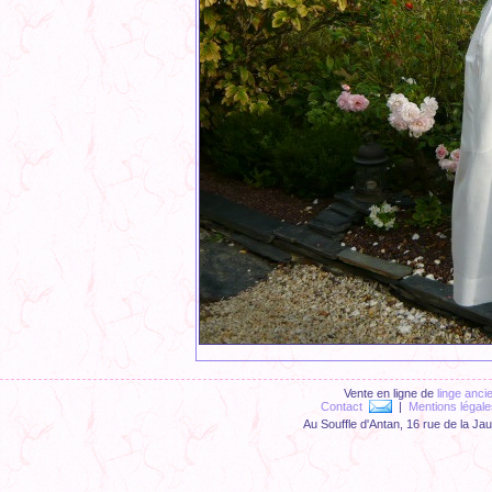
Vente en ligne de
linge anci
Contact
|
Mentions légale
Au Souffle d'Antan, 16 rue de la Ja