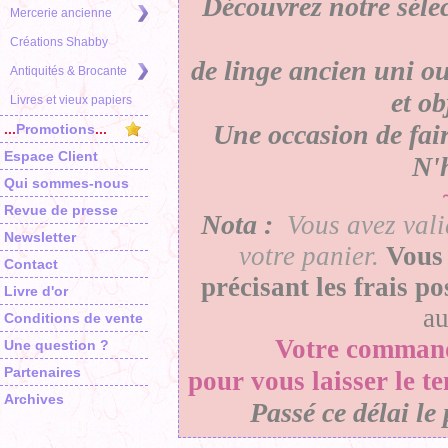
Découvrez notre séle
Mercerie ancienne
Créations Shabby
de linge ancien uni ou
Antiquités & Brocante
et o
Livres et vieux papiers
Une occasion de faire
...
Promotions
...
Espace Client
N'h
Qui sommes-nous
Revue de presse
Nota :
Vous avez vali
Newsletter
votre panier
.
Vous 
Contact
précisant les frais p
Livre d'or
a
Conditions de vente
Votre
comman
Une question ?
Partenaires
pour vous laisser le t
Archives
Passé ce délai le 