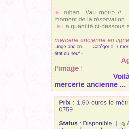
►
ruban //au mètre // .
moment de la réservation
►
La quantité ci-dessous 
mercerie ancienne en lign
Linge ancien ---- Catégorie / mer
état du neuf -
Agrandir une 
l'image
!
Voil
mercerie ancienne ...
Prix
: 1.50 euros le m
0759
Status
: Disponible |
A