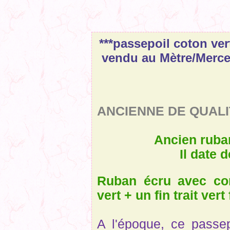
***passepoil coton vert
vendu au Mètre/Merce
MERCE
ANCIENNE DE QUALI
Ancien ruban pa
Il date 
Ruban écru avec cor
vert + un fin trait vert
A l'époque, ce passep