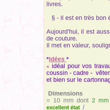
livres.
§ - Il est en très bon 
Aujourd'hui, il est aus
de couture.
Il met en valeur, souli
*
Idées
*
idéal pour vos trava
«
coussin - cadre - vêt
et bien sur le cartonn
Dimensions
= 10 mm dont
2 mm 
/
excellent état