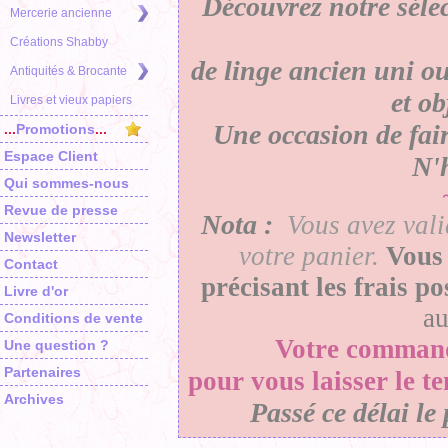
Découvrez notre séle
Mercerie ancienne
Créations Shabby
de linge ancien uni ou
Antiquités & Brocante
et o
Livres et vieux papiers
Une occasion de faire
...
Promotions
...
Espace Client
N'h
Qui sommes-nous
Revue de presse
Nota :
Vous avez vali
Newsletter
votre panier
.
Vous 
Contact
précisant les frais p
Livre d'or
a
Conditions de vente
Votre
comman
Une question ?
Partenaires
pour vous laisser le t
Archives
Passé ce délai le 