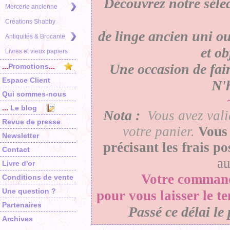
Découvrez notre séle
Mercerie ancienne
Créations Shabby
de linge ancien uni ou
Antiquités & Brocante
et o
Livres et vieux papiers
Une occasion de faire
...
Promotions
...
Espace Client
N'h
Qui sommes-nous
...
Le blog
Nota :
Vous avez vali
Revue de presse
votre panier
.
Vous 
Newsletter
précisant les frais p
Contact
a
Livre d'or
Votre
comman
Conditions de vente
Une question ?
pour vous laisser le t
Partenaires
Passé ce délai le 
Archives