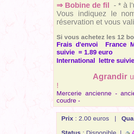
⇒ Bobine de fil
- * à l
Vous indiquez le no
réservation et vous val
Si vous achetez les 12 bo
Frais d'envoi France Mé
suivie = 1.89 euro
International lettre suiv
Agrandir
!
Mercerie ancienne - anci
coudre -
Prix
: 2.00 euros |
Qua
Status
: Disponible |
A