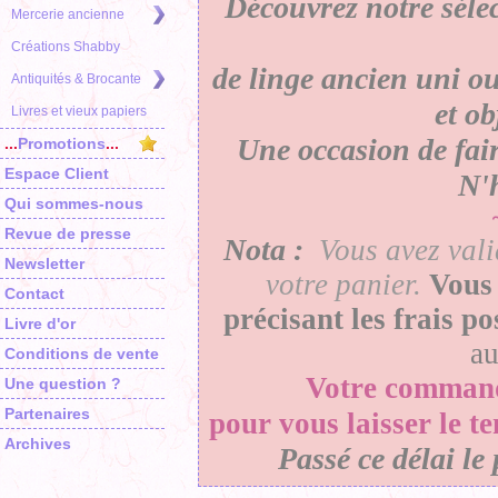
Découvrez notre séle
Mercerie ancienne
Créations Shabby
de linge ancien uni ou
Antiquités & Brocante
et o
Livres et vieux papiers
Une occasion de faire
...
Promotions
...
Espace Client
N'h
Qui sommes-nous
Revue de presse
Nota :
Vous avez vali
Newsletter
votre panier
.
Vous 
Contact
précisant les frais p
Livre d'or
a
Conditions de vente
Votre
comman
Une question ?
Partenaires
pour vous laisser le t
Archives
Passé ce délai le 