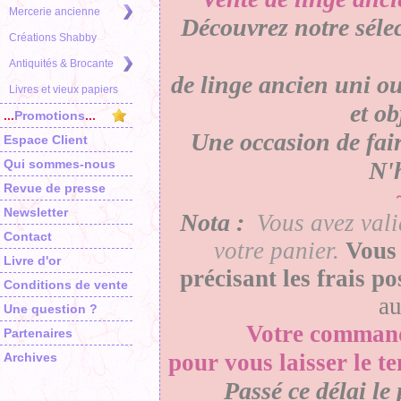
Mercerie ancienne
Découvrez notre séle
Créations Shabby
Antiquités & Brocante
de linge ancien uni ou
Livres et vieux papiers
et o
...
Promotions
...
Une occasion de faire
Espace Client
Qui sommes-nous
N'h
Revue de presse
Newsletter
Nota :
Vous avez vali
Contact
votre panier
.
Vous 
Livre d'or
précisant les frais p
Conditions de vente
a
Une question ?
Votre
comman
Partenaires
pour vous laisser le t
Archives
Passé ce délai le 