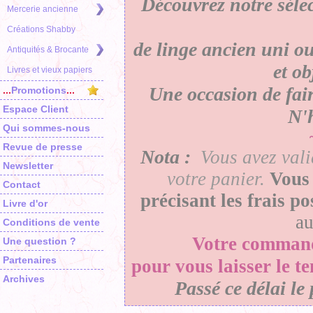
Découvrez notre séle
Mercerie ancienne
Créations Shabby
de linge ancien uni ou
Antiquités & Brocante
et o
Livres et vieux papiers
Une occasion de faire
...
Promotions
...
Espace Client
N'h
Qui sommes-nous
Revue de presse
Nota :
Vous avez vali
Newsletter
votre panier
.
Vous 
Contact
précisant les frais p
Livre d'or
a
Conditions de vente
Votre
comman
Une question ?
Partenaires
pour vous laisser le t
Archives
Passé ce délai le 