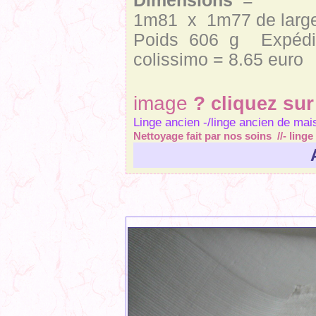
Dimensions
=
1m81 x 1m77 de larg
Poids 606 g
Expédi
colissimo = 8.65 euro
Agr
image
?
cliquez
sur
Linge ancien -/linge ancien de mais
Nettoyage fait par nos soins //- ling