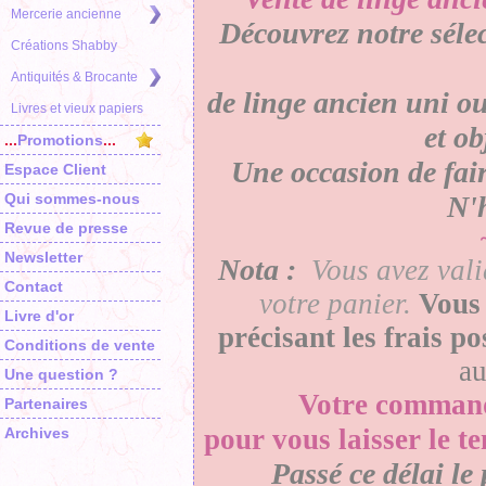
Mercerie ancienne
Découvrez notre séle
Créations Shabby
Antiquités & Brocante
de linge ancien uni ou
Livres et vieux papiers
et o
...
Promotions
...
Une occasion de faire
Espace Client
Qui sommes-nous
N'h
Revue de presse
Newsletter
Nota :
Vous avez vali
Contact
votre panier
.
Vous 
Livre d'or
précisant les frais p
Conditions de vente
a
Une question ?
Votre
comman
Partenaires
pour vous laisser le t
Archives
Passé ce délai le 