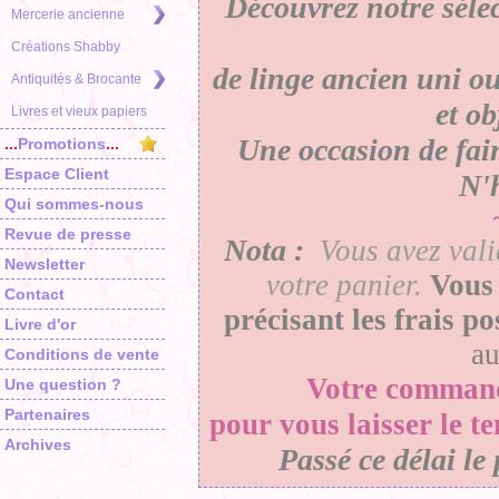
Découvrez notre séle
Mercerie ancienne
Créations Shabby
de linge ancien uni ou
Antiquités & Brocante
et o
Livres et vieux papiers
Une occasion de faire
...
Promotions
...
Espace Client
N'h
Qui sommes-nous
Revue de presse
Nota :
Vous avez vali
Newsletter
votre panier
.
Vous 
Contact
précisant les frais p
Livre d'or
a
Conditions de vente
Votre
comman
Une question ?
Partenaires
pour vous laisser le t
Archives
Passé ce délai le 