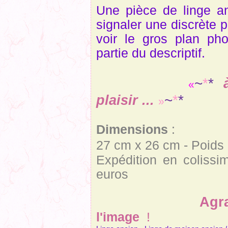
Une pièce de linge an
signaler une discrète p
voir le gros plan ph
partie du descriptif.
~
*
*
«
~
*
*
plaisir ...
»
Dimensions
:
27 cm x 26 cm - Poids
Expédition en colissi
euros
Agrand
l'image
!